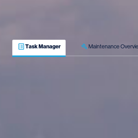
Task Manager
Maintenance Overvi
Task Manager