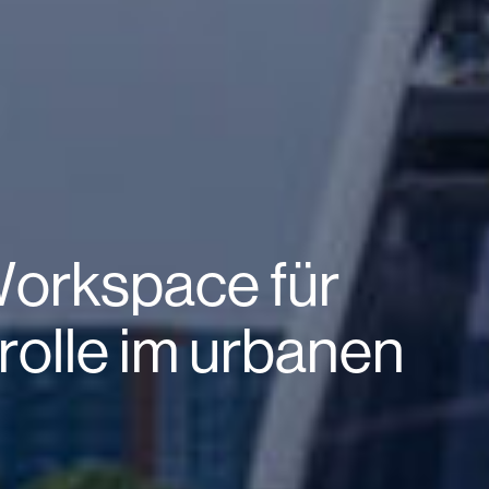
Workspace für
rolle im urbanen