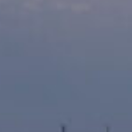
Der Task Manager vereinfacht die Verwa
Aufgaben, hält Dich jederzeit auf dem L
gibt Dir die Sicherheit, dass Deine Betri
reibungslos funktionieren.