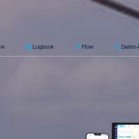
ew
Logbook
Flow
Daten-I