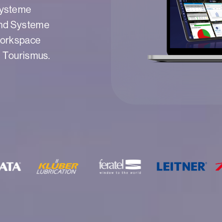
systeme
 und Systeme
 Workspace
m Tourismus.
Über 500+ Unternehmen arbeiten bereits smarter. Mit ska