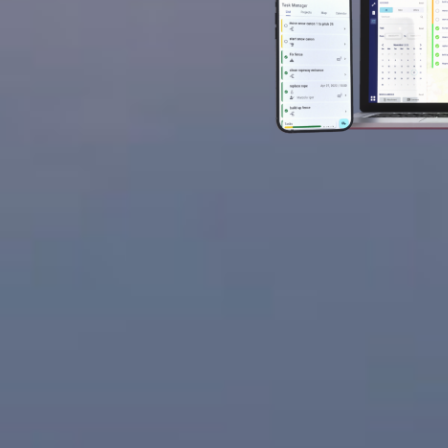
ltung von
aufenden und
ebsabläufe