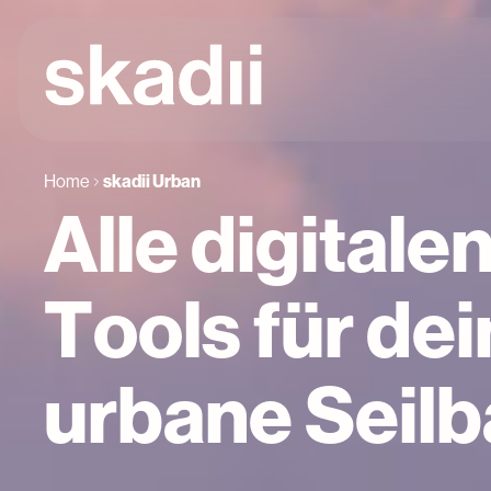
Home
skadii Urban
Alle digitale
Tools für de
urbane Seil