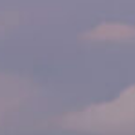
n Betrieb.
rt.