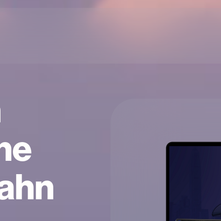
n
ine
bahn