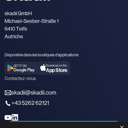
skadıi GmbH
Michael-Seeber-Straße 1
6410 Telfs
Autriche
Disponible dans les boutiques d'applications
Download on the
GET IT ON
App Store
Contactez-nous
skadii@skadii.com
+43 5262 62121
×