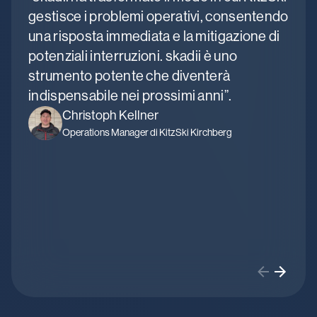
gestisce i problemi operativi, consentendo
man
una risposta immediata e la mitigazione di
onl
potenziali interruzioni. skadii è uno
sma
strumento potente che diventerà
inc
indispensabile nei prossimi anni”.
e n
doc
Christoph Kellner
Operations Manager di KitzSki Kirchberg
per 