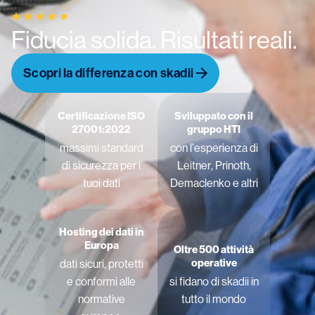
Fiducia solida. Risultati reali.
Scopri la differenza con skadii
Certificazione ISO
Sviluppato con il
27001:2022
gruppo HTI
massimi standard
con l’esperienza di
di sicurezza per i
Leitner, Prinoth,
tuoi dati
Demaclenko e altri
Hosting dei dati in
Europa
Oltre 500 attività
operative
dati sicuri, protetti
e conformi alle
si fidano di skadii in
normative
tutto il mondo