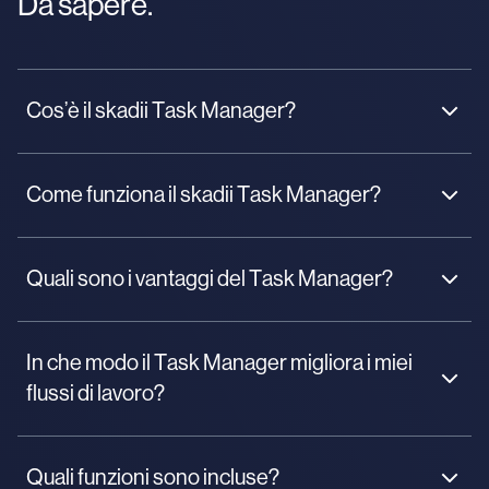
Da sapere.
Cos’è il skadii Task Manager?
Come funziona il skadii Task Manager?
Quali sono i vantaggi del Task Manager?
Risparmia tempo con una distribuzione chiara
delle attività.
In che modo il Task Manager migliora i miei
Comunica in modo efficace con commenti e
flussi di lavoro?
allegati.
Tieni tutto sotto controllo con la vista calendario e
la mappa.
Quali funzioni sono incluse?
Monitora le attività con promemoria e notifiche.